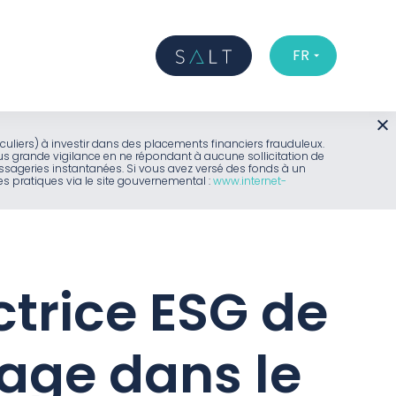
FR
iculiers) à investir dans des placements financiers frauduleux.
us grande vigilance en ne répondant à aucune sollicitation de
sageries instantanées. Si vous avez versé des fonds à un
 pratiques via le site gouvernemental :
www.internet-
ectrice ESG de
tage dans le