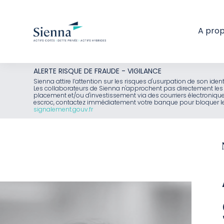
A pro
Aller
ALERTE RISQUE DE FRAUDE - VIGILANCE
au
Sienna attire l’attention sur les risques d'usurpation de son id
Les collaborateurs de Sienna n'approchent pas directement les 
contenu
placement et/ou d'investissement via des courriers électroniq
escroc, contactez immédiatement votre banque pour bloquer le 
signalement.gouv.fr