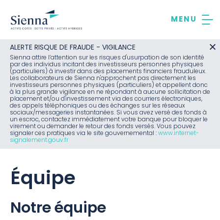
Aller
au
contenu
ALERTE RISQUE DE FRAUDE - VIGILANCE
Sienna attire l’attention sur les risques d'usurpation de son identité
par des individus incitant des investisseurs personnes physiques
(particuliers) à investir dans des placements financiers frauduleux.
Les collaborateurs de Sienna n'approchent pas directement les
investisseurs personnes physiques (particuliers) et appellent donc
à la plus grande vigilance en ne répondant à aucune sollicitation de
placement et/ou d'investissement via des courriers électroniques,
des appels téléphoniques ou des échanges sur les réseaux
sociaux/messageries instantanées. Si vous avez versé des fonds à
un escroc, contactez immédiatement votre banque pour bloquer le
virement ou demander le retour des fonds versés. Vous pouvez
signaler ces pratiques via le site gouvernemental :
www.internet-
signalement.gouv.fr
Équipe
Notre équipe