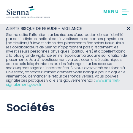
Aller
au
contenu
ALERTE RISQUE DE FRAUDE - VIGILANCE
Sienna attire l’attention sur les risques d'usurpation de son identité
par des individus incitant des investisseurs personnes physiques
(particuliers) à investir dans des placements financiers frauduleux.
Les collaborateurs de Sienna n'approchent pas directement les
investisseurs personnes physiques (particuliers) et appellent donc
à la plus grande vigilance en ne répondant à aucune sollicitation de
placement et/ou d'investissement via des courriers électroniques,
des appels téléphoniques ou des échanges sur les réseaux
sociaux/messageries instantanées. Si vous avez versé des fonds à
un escroc, contactez immédiatement votre banque pour bloquer le
virement ou demander le retour des fonds versés. Vous pouvez
signaler ces pratiques via le site gouvernemental :
www.internet-
signalement.gouv.fr
Sociétés