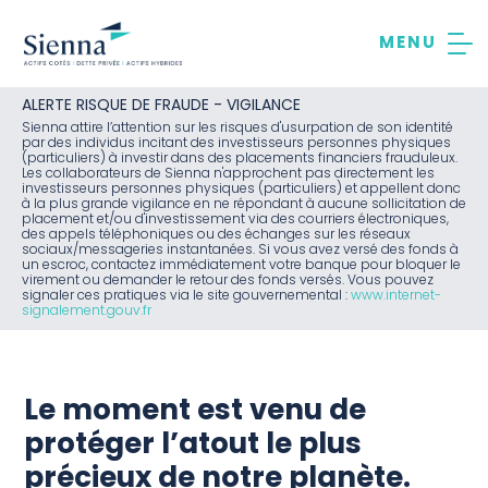
Aller
au
contenu
ALERTE RISQUE DE FRAUDE - VIGILANCE
Sienna attire l’attention sur les risques d'usurpation de son identité
par des individus incitant des investisseurs personnes physiques
(particuliers) à investir dans des placements financiers frauduleux.
Les collaborateurs de Sienna n'approchent pas directement les
investisseurs personnes physiques (particuliers) et appellent donc
à la plus grande vigilance en ne répondant à aucune sollicitation de
placement et/ou d'investissement via des courriers électroniques,
des appels téléphoniques ou des échanges sur les réseaux
sociaux/messageries instantanées. Si vous avez versé des fonds à
un escroc, contactez immédiatement votre banque pour bloquer le
virement ou demander le retour des fonds versés. Vous pouvez
signaler ces pratiques via le site gouvernemental :
www.internet-
signalement.gouv.fr
Le moment est venu de
protéger l’atout le plus
précieux de notre planète.