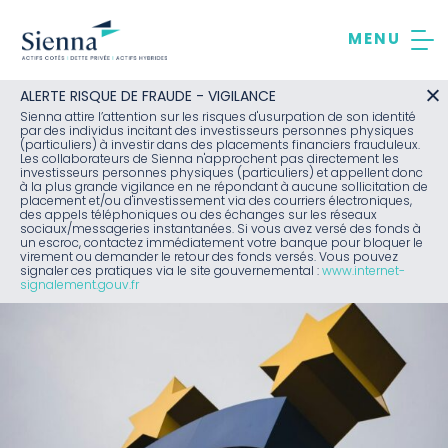
Aller
au
contenu
ALERTE RISQUE DE FRAUDE - VIGILANCE
Sienna attire l’attention sur les risques d'usurpation de son identité
par des individus incitant des investisseurs personnes physiques
(particuliers) à investir dans des placements financiers frauduleux.
Les collaborateurs de Sienna n'approchent pas directement les
investisseurs personnes physiques (particuliers) et appellent donc
à la plus grande vigilance en ne répondant à aucune sollicitation de
placement et/ou d'investissement via des courriers électroniques,
des appels téléphoniques ou des échanges sur les réseaux
sociaux/messageries instantanées. Si vous avez versé des fonds à
un escroc, contactez immédiatement votre banque pour bloquer le
virement ou demander le retour des fonds versés. Vous pouvez
signaler ces pratiques via le site gouvernemental :
www.internet-
signalement.gouv.fr