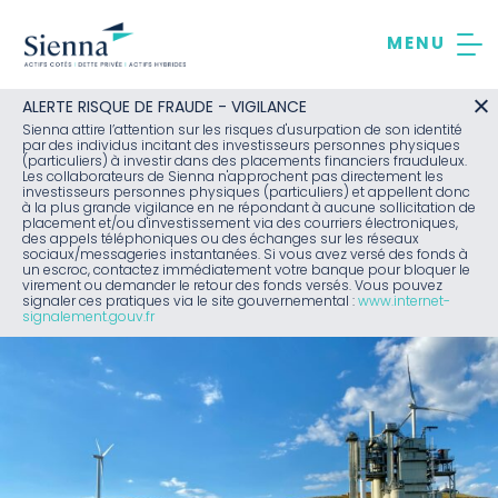
Aller
au
contenu
ALERTE RISQUE DE FRAUDE - VIGILANCE
Sienna attire l’attention sur les risques d'usurpation de son identité
par des individus incitant des investisseurs personnes physiques
(particuliers) à investir dans des placements financiers frauduleux.
Les collaborateurs de Sienna n'approchent pas directement les
investisseurs personnes physiques (particuliers) et appellent donc
à la plus grande vigilance en ne répondant à aucune sollicitation de
placement et/ou d'investissement via des courriers électroniques,
des appels téléphoniques ou des échanges sur les réseaux
sociaux/messageries instantanées. Si vous avez versé des fonds à
un escroc, contactez immédiatement votre banque pour bloquer le
virement ou demander le retour des fonds versés. Vous pouvez
signaler ces pratiques via le site gouvernemental :
www.internet-
signalement.gouv.fr