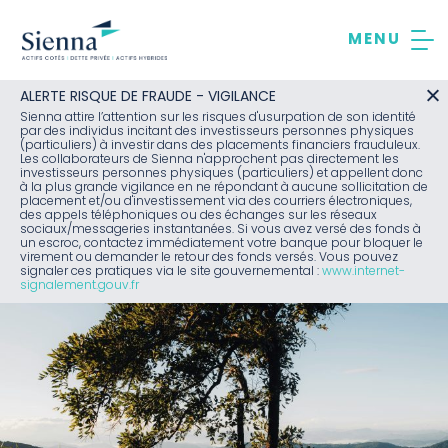
Aller
au
contenu
ALERTE RISQUE DE FRAUDE - VIGILANCE
Sienna attire l’attention sur les risques d'usurpation de son identité
par des individus incitant des investisseurs personnes physiques
(particuliers) à investir dans des placements financiers frauduleux.
Les collaborateurs de Sienna n'approchent pas directement les
investisseurs personnes physiques (particuliers) et appellent donc
à la plus grande vigilance en ne répondant à aucune sollicitation de
placement et/ou d'investissement via des courriers électroniques,
des appels téléphoniques ou des échanges sur les réseaux
sociaux/messageries instantanées. Si vous avez versé des fonds à
un escroc, contactez immédiatement votre banque pour bloquer le
virement ou demander le retour des fonds versés. Vous pouvez
signaler ces pratiques via le site gouvernemental :
www.internet-
signalement.gouv.fr