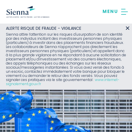
Aller
au
contenu
ALERTE RISQUE DE FRAUDE - VIGILANCE
Sienna attire l’attention sur les risques d'usurpation de son identité
par des individus incitant des investisseurs personnes physiques
(particuliers) à investir dans des placements financiers frauduleux.
Les collaborateurs de Sienna n'approchent pas directement les
investisseurs personnes physiques (particuliers) et appellent donc
à la plus grande vigilance en ne répondant à aucune sollicitation de
placement et/ou d'investissement via des courriers électroniques,
des appels téléphoniques ou des échanges sur les réseaux
sociaux/messageries instantanées. Si vous avez versé des fonds à
un escroc, contactez immédiatement votre banque pour bloquer le
virement ou demander le retour des fonds versés. Vous pouvez
signaler ces pratiques via le site gouvernemental :
www.internet-
signalement.gouv.fr