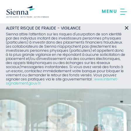
Aller
au
contenu
ALERTE RISQUE DE FRAUDE - VIGILANCE
Sienna attire l’attention sur les risques d'usurpation de son identité
par des individus incitant des investisseurs personnes physiques
(particuliers) à investir dans des placements financiers frauduleux.
Les collaborateurs de Sienna n'approchent pas directement les
investisseurs personnes physiques (particuliers) et appellent donc
à la plus grande vigilance en ne répondant à aucune sollicitation de
placement et/ou d'investissement via des courriers électroniques,
des appels téléphoniques ou des échanges sur les réseaux
sociaux/messageries instantanées. Si vous avez versé des fonds à
un escroc, contactez immédiatement votre banque pour bloquer le
virement ou demander le retour des fonds versés. Vous pouvez
signaler ces pratiques via le site gouvernemental :
www.internet-
signalement.gouv.fr