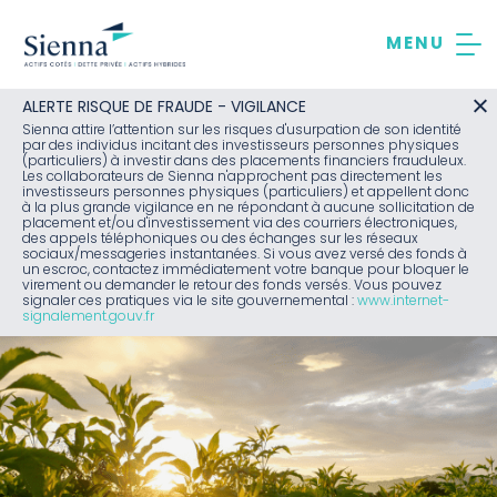
Aller
au
contenu
ALERTE RISQUE DE FRAUDE - VIGILANCE
Sienna attire l’attention sur les risques d'usurpation de son identité
par des individus incitant des investisseurs personnes physiques
(particuliers) à investir dans des placements financiers frauduleux.
Les collaborateurs de Sienna n'approchent pas directement les
investisseurs personnes physiques (particuliers) et appellent donc
à la plus grande vigilance en ne répondant à aucune sollicitation de
placement et/ou d'investissement via des courriers électroniques,
des appels téléphoniques ou des échanges sur les réseaux
sociaux/messageries instantanées. Si vous avez versé des fonds à
un escroc, contactez immédiatement votre banque pour bloquer le
virement ou demander le retour des fonds versés. Vous pouvez
signaler ces pratiques via le site gouvernemental :
www.internet-
signalement.gouv.fr