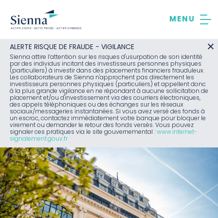
Aller
au
contenu
ALERTE RISQUE DE FRAUDE - VIGILANCE
Sienna attire l’attention sur les risques d'usurpation de son identité
par des individus incitant des investisseurs personnes physiques
(particuliers) à investir dans des placements financiers frauduleux.
Les collaborateurs de Sienna n'approchent pas directement les
investisseurs personnes physiques (particuliers) et appellent donc
à la plus grande vigilance en ne répondant à aucune sollicitation de
placement et/ou d'investissement via des courriers électroniques,
des appels téléphoniques ou des échanges sur les réseaux
sociaux/messageries instantanées. Si vous avez versé des fonds à
un escroc, contactez immédiatement votre banque pour bloquer le
virement ou demander le retour des fonds versés. Vous pouvez
signaler ces pratiques via le site gouvernemental :
www.internet-
signalement.gouv.fr