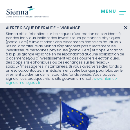
Aller
au
contenu
ALERTE RISQUE DE FRAUDE - VIGILANCE
Sienna attire l’attention sur les risques d'usurpation de son identité
par des individus incitant des investisseurs personnes physiques
(particuliers) à investir dans des placements financiers frauduleux.
Les collaborateurs de Sienna n'approchent pas directement les
investisseurs personnes physiques (particuliers) et appellent donc
à la plus grande vigilance en ne répondant à aucune sollicitation de
placement et/ou d'investissement via des courriers électroniques,
des appels téléphoniques ou des échanges sur les réseaux
sociaux/messageries instantanées. Si vous avez versé des fonds à
un escroc, contactez immédiatement votre banque pour bloquer le
virement ou demander le retour des fonds versés. Vous pouvez
signaler ces pratiques via le site gouvernemental :
www.internet-
signalement.gouv.fr