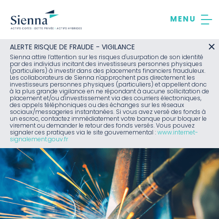
Aller
au
contenu
ALERTE RISQUE DE FRAUDE - VIGILANCE
Sienna attire l’attention sur les risques d'usurpation de son identité
par des individus incitant des investisseurs personnes physiques
(particuliers) à investir dans des placements financiers frauduleux.
Les collaborateurs de Sienna n'approchent pas directement les
investisseurs personnes physiques (particuliers) et appellent donc
à la plus grande vigilance en ne répondant à aucune sollicitation de
placement et/ou d'investissement via des courriers électroniques,
des appels téléphoniques ou des échanges sur les réseaux
sociaux/messageries instantanées. Si vous avez versé des fonds à
un escroc, contactez immédiatement votre banque pour bloquer le
virement ou demander le retour des fonds versés. Vous pouvez
signaler ces pratiques via le site gouvernemental :
www.internet-
signalement.gouv.fr