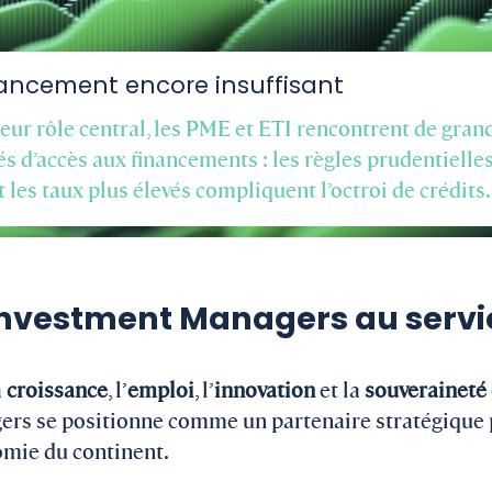
ancement encore insuffisant
eur rôle central, les PME et ETI rencontrent de gran
tés d’accès aux financements : les règles prudentielle
et les taux plus élevés compliquent l’octroi de crédits.
 Investment Managers au servic
a
croissance
, l’
emploi
, l’
innovation
et la
souverainet
gers se positionne comme un partenaire stratégique
omie du continent.