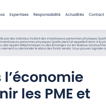
pos
Expertises
Responsabilité
Actualités
Contact
entité par des individus incitant des investisseurs personnes physiques (part
investisseurs personnes physiques (particuliers) et appellent donc à la pl
ues, des appels téléphoniques ou des échanges sur les réseaux sociaux/mes
virement ou demander le retour des fonds versés. Vous pouvez signaler ces
s l’économie
enir les PME et