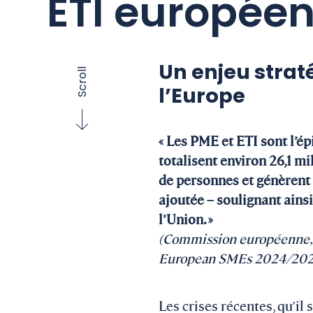
ETI europée
Un enjeu strat
Scroll
l’Europe
« Les PME et ETI sont l’é
totalisent environ 26,1 mi
de personnes et génèrent 
ajoutée – soulignant ains
l’Union. »
(Commission européenne,
European SMEs 2024/202
Les crises récentes, qu’il 