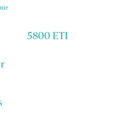
mie
5800
ETI
r
s