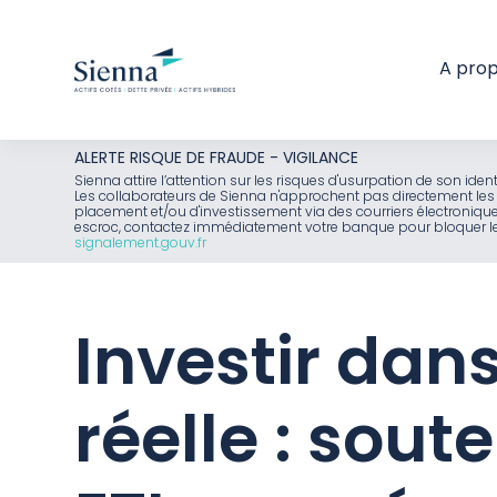
A pro
Aller
ALERTE RISQUE DE FRAUDE - VIGILANCE
au
Sienna attire l’attention sur les risques d'usurpation de son id
Les collaborateurs de Sienna n'approchent pas directement les 
contenu
placement et/ou d'investissement via des courriers électroniq
escroc, contactez immédiatement votre banque pour bloquer le 
signalement.gouv.fr
Investir dan
réelle : sout