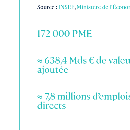
Source :
INSEE
,
Ministère de l’Écono
172
000 PME
≈
638,4
Mds € de valeu
ajoutée
≈
7,8
millions d’emploi
directs