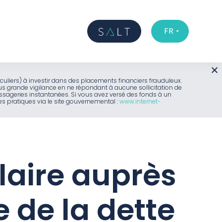
FR
iculiers) à investir dans des placements financiers frauduleux.
us grande vigilance en ne répondant à aucune sollicitation de
sageries instantanées. Si vous avez versé des fonds à un
 pratiques via le site gouvernemental :
www.internet-
laire auprès
e de la dette