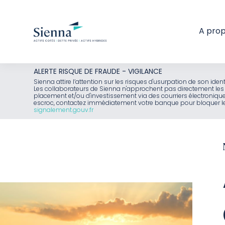
A pro
Aller
ALERTE RISQUE DE FRAUDE - VIGILANCE
au
Sienna attire l’attention sur les risques d'usurpation de son id
Les collaborateurs de Sienna n'approchent pas directement les 
contenu
placement et/ou d'investissement via des courriers électroniq
escroc, contactez immédiatement votre banque pour bloquer le 
signalement.gouv.fr