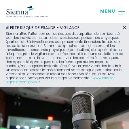
Aller
au
contenu
ALERTE RISQUE DE FRAUDE - VIGILANCE
Sienna attire l’attention sur les risques d'usurpation de son identité
par des individus incitant des investisseurs personnes physiques
(particuliers) à investir dans des placements financiers frauduleux.
Les collaborateurs de Sienna n'approchent pas directement les
investisseurs personnes physiques (particuliers) et appellent donc
à la plus grande vigilance en ne répondant à aucune sollicitation de
placement et/ou d'investissement via des courriers électroniques,
des appels téléphoniques ou des échanges sur les réseaux
sociaux/messageries instantanées. Si vous avez versé des fonds à
un escroc, contactez immédiatement votre banque pour bloquer le
virement ou demander le retour des fonds versés. Vous pouvez
signaler ces pratiques via le site gouvernemental :
www.internet-
signalement.gouv.fr