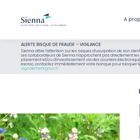
A pro
Aller
ALERTE RISQUE DE FRAUDE - VIGILANCE
au
Sienna attire l’attention sur les risques d'usurpation de son id
Les collaborateurs de Sienna n'approchent pas directement les 
contenu
placement et/ou d'investissement via des courriers électroniq
escroc, contactez immédiatement votre banque pour bloquer le 
signalement.gouv.fr