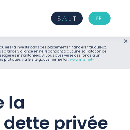
FR
iculiers) à investir dans des placements financiers frauduleux.
us grande vigilance en ne répondant à aucune sollicitation de
sageries instantanées. Si vous avez versé des fonds à un
 pratiques via le site gouvernemental :
www.internet-
 la
a dette privée