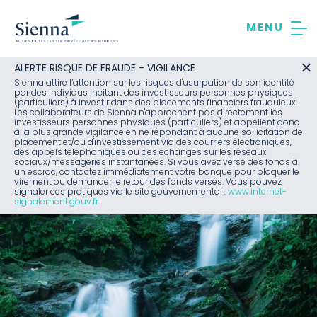
Aller
au
contenu
ALERTE RISQUE DE FRAUDE - VIGILANCE
Sienna attire l’attention sur les risques d'usurpation de son identité
par des individus incitant des investisseurs personnes physiques
(particuliers) à investir dans des placements financiers frauduleux.
Les collaborateurs de Sienna n'approchent pas directement les
investisseurs personnes physiques (particuliers) et appellent donc
à la plus grande vigilance en ne répondant à aucune sollicitation de
placement et/ou d'investissement via des courriers électroniques,
des appels téléphoniques ou des échanges sur les réseaux
sociaux/messageries instantanées. Si vous avez versé des fonds à
un escroc, contactez immédiatement votre banque pour bloquer le
virement ou demander le retour des fonds versés. Vous pouvez
signaler ces pratiques via le site gouvernemental :
www.internet-
signalement.gouv.fr