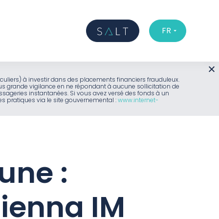
FR
iculiers) à investir dans des placements financiers frauduleux.
us grande vigilance en ne répondant à aucune sollicitation de
sageries instantanées. Si vous avez versé des fonds à un
 pratiques via le site gouvernemental :
www.internet-
une :
Sienna IM