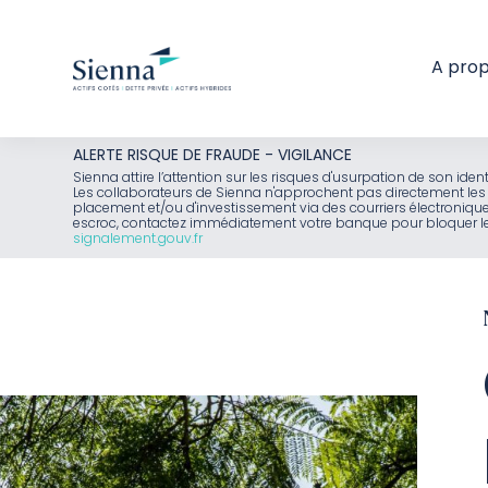
A pro
Aller
ALERTE RISQUE DE FRAUDE - VIGILANCE
au
Sienna attire l’attention sur les risques d'usurpation de son id
Les collaborateurs de Sienna n'approchent pas directement les 
contenu
placement et/ou d'investissement via des courriers électroniq
escroc, contactez immédiatement votre banque pour bloquer le 
signalement.gouv.fr