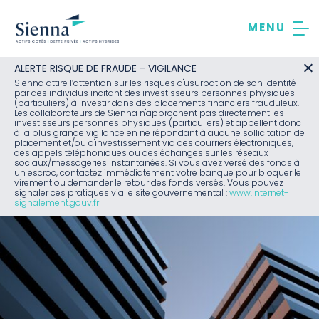
Aller
au
contenu
ALERTE RISQUE DE FRAUDE - VIGILANCE
Sienna attire l’attention sur les risques d'usurpation de son identité
par des individus incitant des investisseurs personnes physiques
(particuliers) à investir dans des placements financiers frauduleux.
Les collaborateurs de Sienna n'approchent pas directement les
investisseurs personnes physiques (particuliers) et appellent donc
à la plus grande vigilance en ne répondant à aucune sollicitation de
placement et/ou d'investissement via des courriers électroniques,
des appels téléphoniques ou des échanges sur les réseaux
sociaux/messageries instantanées. Si vous avez versé des fonds à
un escroc, contactez immédiatement votre banque pour bloquer le
virement ou demander le retour des fonds versés. Vous pouvez
signaler ces pratiques via le site gouvernemental :
www.internet-
signalement.gouv.fr