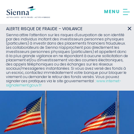
Aller
au
contenu
ALERTE RISQUE DE FRAUDE - VIGILANCE
Sienna attire l’attention sur les risques d'usurpation de son identité
par des individus incitant des investisseurs personnes physiques
(particuliers) à investir dans des placements financiers frauduleux.
Les collaborateurs de Sienna n'approchent pas directement les
investisseurs personnes physiques (particuliers) et appellent donc
à la plus grande vigilance en ne répondant à aucune sollicitation de
placement et/ou d'investissement via des courriers électroniques,
des appels téléphoniques ou des échanges sur les réseaux
sociaux/messageries instantanées. Si vous avez versé des fonds à
un escroc, contactez immédiatement votre banque pour bloquer le
virement ou demander le retour des fonds versés. Vous pouvez
signaler ces pratiques via le site gouvernemental :
www.internet-
signalement.gouv.fr