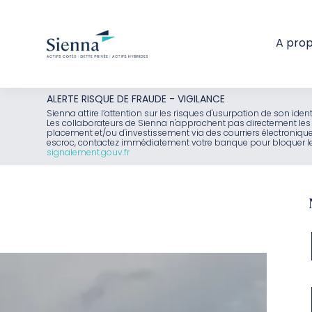
A pro
Aller
ALERTE RISQUE DE FRAUDE - VIGILANCE
au
Sienna attire l’attention sur les risques d'usurpation de son id
Les collaborateurs de Sienna n'approchent pas directement les 
contenu
placement et/ou d'investissement via des courriers électroniq
escroc, contactez immédiatement votre banque pour bloquer le 
signalement.gouv.fr