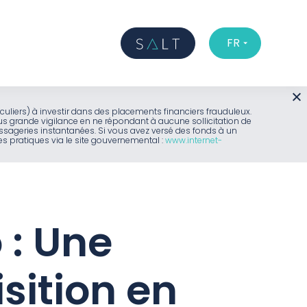
FR
iculiers) à investir dans des placements financiers frauduleux.
us grande vigilance en ne répondant à aucune sollicitation de
sageries instantanées. Si vous avez versé des fonds à un
 pratiques via le site gouvernemental :
www.internet-
 : Une
sition en