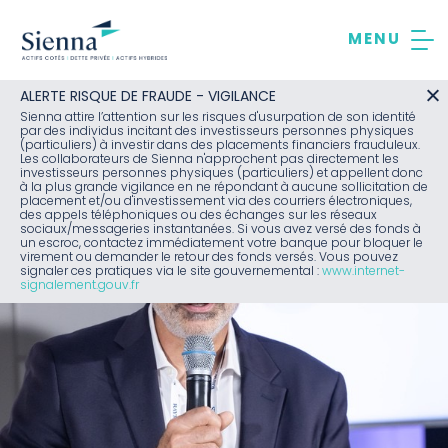
Aller
au
contenu
ALERTE RISQUE DE FRAUDE - VIGILANCE
Sienna attire l’attention sur les risques d'usurpation de son identité
par des individus incitant des investisseurs personnes physiques
(particuliers) à investir dans des placements financiers frauduleux.
Les collaborateurs de Sienna n'approchent pas directement les
investisseurs personnes physiques (particuliers) et appellent donc
à la plus grande vigilance en ne répondant à aucune sollicitation de
placement et/ou d'investissement via des courriers électroniques,
des appels téléphoniques ou des échanges sur les réseaux
sociaux/messageries instantanées. Si vous avez versé des fonds à
un escroc, contactez immédiatement votre banque pour bloquer le
virement ou demander le retour des fonds versés. Vous pouvez
signaler ces pratiques via le site gouvernemental :
www.internet-
signalement.gouv.fr