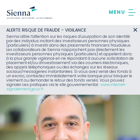
Aller
au
contenu
ALERTE RISQUE DE FRAUDE - VIGILANCE
Sienna attire l’attention sur les risques d'usurpation de son identité
par des individus incitant des investisseurs personnes physiques
(particuliers) à investir dans des placements financiers frauduleux.
Les collaborateurs de Sienna n'approchent pas directement les
investisseurs personnes physiques (particuliers) et appellent donc
à la plus grande vigilance en ne répondant à aucune sollicitation de
placement et/ou d'investissement via des courriers électroniques,
des appels téléphoniques ou des échanges sur les réseaux
sociaux/messageries instantanées. Si vous avez versé des fonds à
un escroc, contactez immédiatement votre banque pour bloquer le
virement ou demander le retour des fonds versés. Vous pouvez
signaler ces pratiques via le site gouvernemental :
www.internet-
signalement.gouv.fr