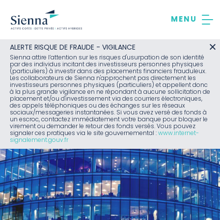
Aller
au
contenu
ALERTE RISQUE DE FRAUDE - VIGILANCE
Sienna attire l’attention sur les risques d'usurpation de son identité
par des individus incitant des investisseurs personnes physiques
(particuliers) à investir dans des placements financiers frauduleux.
Les collaborateurs de Sienna n'approchent pas directement les
investisseurs personnes physiques (particuliers) et appellent donc
à la plus grande vigilance en ne répondant à aucune sollicitation de
placement et/ou d'investissement via des courriers électroniques,
des appels téléphoniques ou des échanges sur les réseaux
sociaux/messageries instantanées. Si vous avez versé des fonds à
un escroc, contactez immédiatement votre banque pour bloquer le
virement ou demander le retour des fonds versés. Vous pouvez
signaler ces pratiques via le site gouvernemental :
www.internet-
signalement.gouv.fr