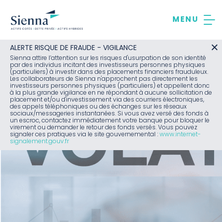
Aller
au
contenu
ALERTE RISQUE DE FRAUDE - VIGILANCE
Sienna attire l’attention sur les risques d'usurpation de son identité
par des individus incitant des investisseurs personnes physiques
(particuliers) à investir dans des placements financiers frauduleux.
Les collaborateurs de Sienna n'approchent pas directement les
investisseurs personnes physiques (particuliers) et appellent donc
à la plus grande vigilance en ne répondant à aucune sollicitation de
placement et/ou d'investissement via des courriers électroniques,
des appels téléphoniques ou des échanges sur les réseaux
sociaux/messageries instantanées. Si vous avez versé des fonds à
un escroc, contactez immédiatement votre banque pour bloquer le
virement ou demander le retour des fonds versés. Vous pouvez
signaler ces pratiques via le site gouvernemental :
www.internet-
signalement.gouv.fr