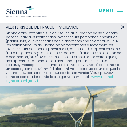
Aller
au
contenu
ALERTE RISQUE DE FRAUDE - VIGILANCE
Sienna attire l’attention sur les risques d'usurpation de son identité
par des individus incitant des investisseurs personnes physiques
(particuliers) à investir dans des placements financiers frauduleux.
Les collaborateurs de Sienna n'approchent pas directement les
investisseurs personnes physiques (particuliers) et appellent donc
à la plus grande vigilance en ne répondant à aucune sollicitation de
placement et/ou d'investissement via des courriers électroniques,
des appels téléphoniques ou des échanges sur les réseaux
sociaux/messageries instantanées. Si vous avez versé des fonds à
un escroc, contactez immédiatement votre banque pour bloquer le
virement ou demander le retour des fonds versés. Vous pouvez
signaler ces pratiques via le site gouvernemental :
www.internet-
signalement.gouv.fr