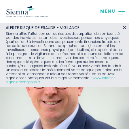
Aller
au
contenu
ALERTE RISQUE DE FRAUDE - VIGILANCE
Sienna attire l’attention sur les risques d'usurpation de son identité
par des individus incitant des investisseurs personnes physiques
(particuliers) à investir dans des placements financiers frauduleux.
Les collaborateurs de Sienna n'approchent pas directement les
investisseurs personnes physiques (particuliers) et appellent donc
à la plus grande vigilance en ne répondant à aucune sollicitation de
placement et/ou d'investissement via des courriers électroniques,
des appels téléphoniques ou des échanges sur les réseaux
sociaux/messageries instantanées. Si vous avez versé des fonds à
un escroc, contactez immédiatement votre banque pour bloquer le
virement ou demander le retour des fonds versés. Vous pouvez
signaler ces pratiques via le site gouvernemental :
www.internet-
signalement.gouv.fr