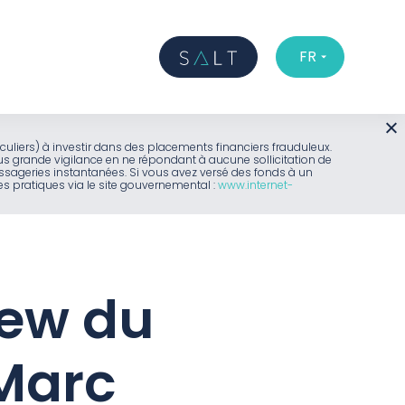
FR
iculiers) à investir dans des placements financiers frauduleux.
us grande vigilance en ne répondant à aucune sollicitation de
sageries instantanées. Si vous avez versé des fonds à un
 pratiques via le site gouvernemental :
www.internet-
view du
Marc