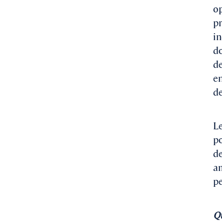
op
pr
in
do
de
en
de
L
po
de
am
pe
Qu