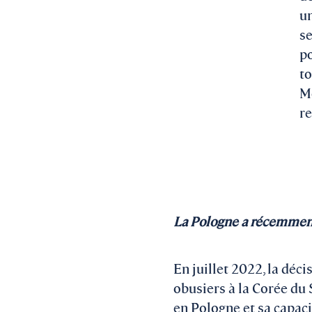
un
se
po
to
Mo
re
La Pologne a récemment
En juillet 2022, la déc
obusiers à la Corée du 
en Pologne et sa capaci