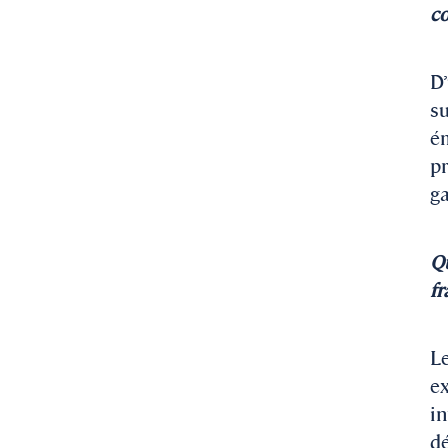
co
D’
su
ém
pr
ga
Qu
fr
Le
ex
in
dé