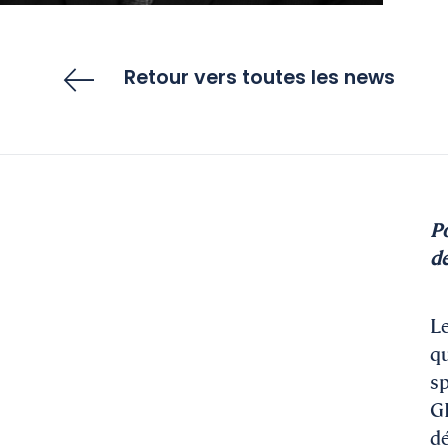
Retour vers toutes les news
Po
de
Le
qu
sp
GI
dé