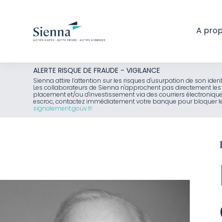
A pro
Aller
ALERTE RISQUE DE FRAUDE - VIGILANCE
au
Sienna attire l’attention sur les risques d'usurpation de son id
Les collaborateurs de Sienna n'approchent pas directement les 
contenu
placement et/ou d'investissement via des courriers électroniq
escroc, contactez immédiatement votre banque pour bloquer le 
signalement.gouv.fr