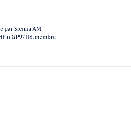
ré par Sienna AM
’AMF n°GP97118, membre