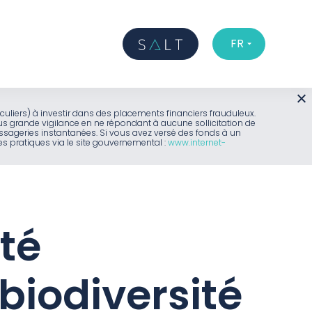
FR
iculiers) à investir dans des placements financiers frauduleux.
us grande vigilance en ne répondant à aucune sollicitation de
sageries instantanées. Si vous avez versé des fonds à un
 pratiques via le site gouvernemental :
www.internet-
té
 biodiversité