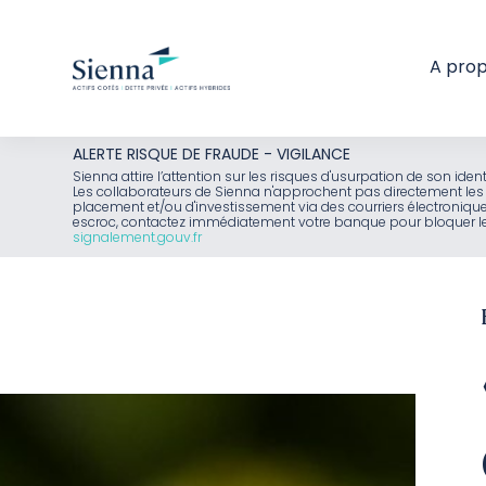
A pro
Aller
ALERTE RISQUE DE FRAUDE - VIGILANCE
au
Sienna attire l’attention sur les risques d'usurpation de son id
Les collaborateurs de Sienna n'approchent pas directement les 
contenu
placement et/ou d'investissement via des courriers électroniq
escroc, contactez immédiatement votre banque pour bloquer le 
signalement.gouv.fr