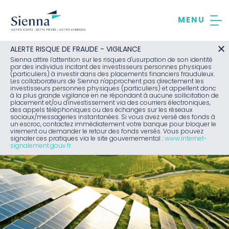
Aller
au
contenu
ALERTE RISQUE DE FRAUDE - VIGILANCE
Sienna attire l’attention sur les risques d'usurpation de son identité
par des individus incitant des investisseurs personnes physiques
(particuliers) à investir dans des placements financiers frauduleux.
Les collaborateurs de Sienna n'approchent pas directement les
investisseurs personnes physiques (particuliers) et appellent donc
à la plus grande vigilance en ne répondant à aucune sollicitation de
placement et/ou d'investissement via des courriers électroniques,
des appels téléphoniques ou des échanges sur les réseaux
sociaux/messageries instantanées. Si vous avez versé des fonds à
un escroc, contactez immédiatement votre banque pour bloquer le
virement ou demander le retour des fonds versés. Vous pouvez
signaler ces pratiques via le site gouvernemental :
www.internet-
signalement.gouv.fr