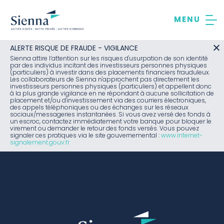
Aller
au
contenu
ALERTE RISQUE DE FRAUDE - VIGILANCE
Sienna attire l’attention sur les risques d'usurpation de son identité
par des individus incitant des investisseurs personnes physiques
(particuliers) à investir dans des placements financiers frauduleux.
Les collaborateurs de Sienna n'approchent pas directement les
investisseurs personnes physiques (particuliers) et appellent donc
à la plus grande vigilance en ne répondant à aucune sollicitation de
placement et/ou d'investissement via des courriers électroniques,
des appels téléphoniques ou des échanges sur les réseaux
sociaux/messageries instantanées. Si vous avez versé des fonds à
un escroc, contactez immédiatement votre banque pour bloquer le
virement ou demander le retour des fonds versés. Vous pouvez
signaler ces pratiques via le site gouvernemental :
www.internet-
signalement.gouv.fr