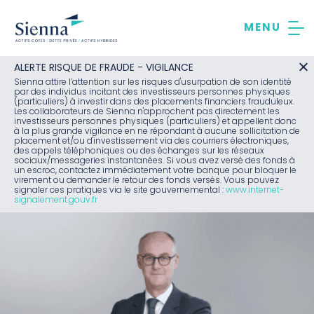
Aller
au
contenu
ALERTE RISQUE DE FRAUDE - VIGILANCE
Sienna attire l’attention sur les risques d'usurpation de son identité
par des individus incitant des investisseurs personnes physiques
(particuliers) à investir dans des placements financiers frauduleux.
Les collaborateurs de Sienna n'approchent pas directement les
investisseurs personnes physiques (particuliers) et appellent donc
à la plus grande vigilance en ne répondant à aucune sollicitation de
placement et/ou d'investissement via des courriers électroniques,
des appels téléphoniques ou des échanges sur les réseaux
sociaux/messageries instantanées. Si vous avez versé des fonds à
un escroc, contactez immédiatement votre banque pour bloquer le
virement ou demander le retour des fonds versés. Vous pouvez
signaler ces pratiques via le site gouvernemental :
www.internet-
signalement.gouv.fr