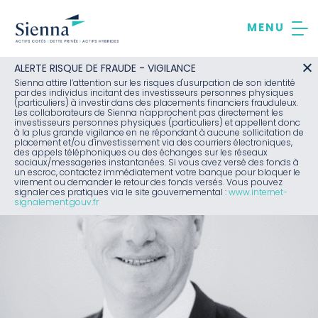
Aller
au
contenu
ALERTE RISQUE DE FRAUDE - VIGILANCE
Sienna attire l’attention sur les risques d'usurpation de son identité
par des individus incitant des investisseurs personnes physiques
(particuliers) à investir dans des placements financiers frauduleux.
Les collaborateurs de Sienna n'approchent pas directement les
investisseurs personnes physiques (particuliers) et appellent donc
à la plus grande vigilance en ne répondant à aucune sollicitation de
placement et/ou d'investissement via des courriers électroniques,
des appels téléphoniques ou des échanges sur les réseaux
sociaux/messageries instantanées. Si vous avez versé des fonds à
un escroc, contactez immédiatement votre banque pour bloquer le
virement ou demander le retour des fonds versés. Vous pouvez
signaler ces pratiques via le site gouvernemental :
www.internet-
signalement.gouv.fr