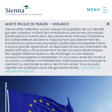
Aller
au
contenu
ALERTE RISQUE DE FRAUDE - VIGILANCE
Sienna attire l’attention sur les risques d'usurpation de son identité
par des individus incitant des investisseurs personnes physiques
(particuliers) à investir dans des placements financiers frauduleux.
Les collaborateurs de Sienna n'approchent pas directement les
investisseurs personnes physiques (particuliers) et appellent donc
à la plus grande vigilance en ne répondant à aucune sollicitation de
placement et/ou d'investissement via des courriers électroniques,
des appels téléphoniques ou des échanges sur les réseaux
sociaux/messageries instantanées. Si vous avez versé des fonds à
un escroc, contactez immédiatement votre banque pour bloquer le
virement ou demander le retour des fonds versés. Vous pouvez
signaler ces pratiques via le site gouvernemental :
www.internet-
signalement.gouv.fr