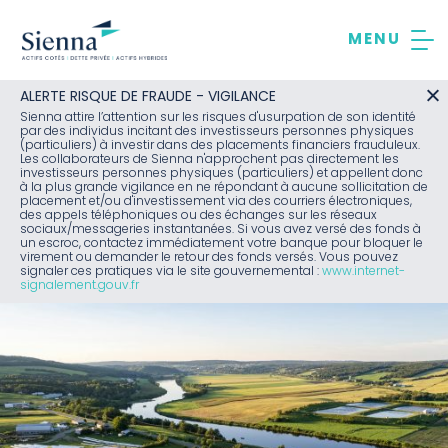
Aller
au
contenu
ALERTE RISQUE DE FRAUDE - VIGILANCE
Sienna attire l’attention sur les risques d'usurpation de son identité
par des individus incitant des investisseurs personnes physiques
(particuliers) à investir dans des placements financiers frauduleux.
Les collaborateurs de Sienna n'approchent pas directement les
investisseurs personnes physiques (particuliers) et appellent donc
à la plus grande vigilance en ne répondant à aucune sollicitation de
placement et/ou d'investissement via des courriers électroniques,
des appels téléphoniques ou des échanges sur les réseaux
sociaux/messageries instantanées. Si vous avez versé des fonds à
un escroc, contactez immédiatement votre banque pour bloquer le
virement ou demander le retour des fonds versés. Vous pouvez
signaler ces pratiques via le site gouvernemental :
www.internet-
signalement.gouv.fr