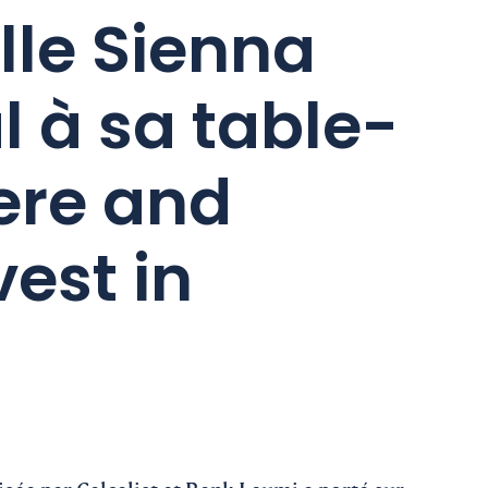
lle Sienna
l à sa table-
ere and
est in