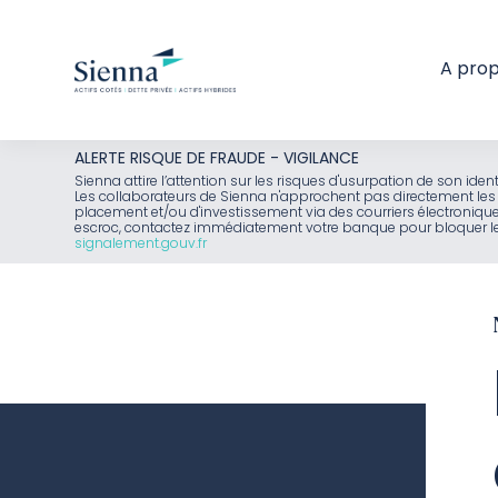
A pro
Aller
ALERTE RISQUE DE FRAUDE - VIGILANCE
au
Sienna attire l’attention sur les risques d'usurpation de son id
Les collaborateurs de Sienna n'approchent pas directement les 
contenu
placement et/ou d'investissement via des courriers électroniq
escroc, contactez immédiatement votre banque pour bloquer le 
signalement.gouv.fr