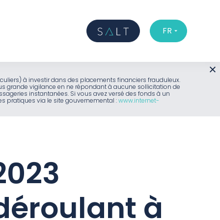
FR
iculiers) à investir dans des placements financiers frauduleux.
us grande vigilance en ne répondant à aucune sollicitation de
sageries instantanées. Si vous avez versé des fonds à un
 pratiques via le site gouvernemental :
www.internet-
2023
déroulant à