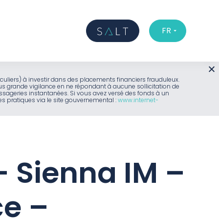
FR
iculiers) à investir dans des placements financiers frauduleux.
us grande vigilance en ne répondant à aucune sollicitation de
sageries instantanées. Si vous avez versé des fonds à un
 pratiques via le site gouvernemental :
www.internet-
– Sienna IM –
ce –