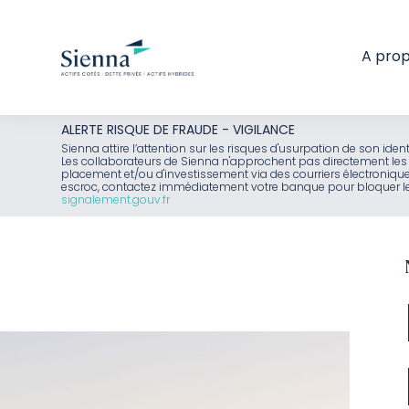
A pro
Aller
ALERTE RISQUE DE FRAUDE - VIGILANCE
au
Sienna attire l’attention sur les risques d'usurpation de son id
Les collaborateurs de Sienna n'approchent pas directement les 
contenu
placement et/ou d'investissement via des courriers électroniq
escroc, contactez immédiatement votre banque pour bloquer le 
signalement.gouv.fr