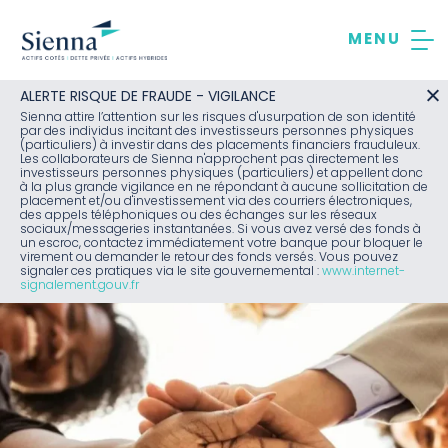
Aller
au
contenu
ALERTE RISQUE DE FRAUDE - VIGILANCE
Sienna attire l’attention sur les risques d'usurpation de son identité
par des individus incitant des investisseurs personnes physiques
(particuliers) à investir dans des placements financiers frauduleux.
Les collaborateurs de Sienna n'approchent pas directement les
investisseurs personnes physiques (particuliers) et appellent donc
à la plus grande vigilance en ne répondant à aucune sollicitation de
placement et/ou d'investissement via des courriers électroniques,
des appels téléphoniques ou des échanges sur les réseaux
sociaux/messageries instantanées. Si vous avez versé des fonds à
un escroc, contactez immédiatement votre banque pour bloquer le
virement ou demander le retour des fonds versés. Vous pouvez
signaler ces pratiques via le site gouvernemental :
www.internet-
signalement.gouv.fr