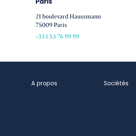
Paris
21 boulevard Haussmann
75009 Paris
+33 1 53 76 99 99
A propos
Sociétés