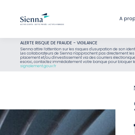
A pro
Aller
ALERTE RISQUE DE FRAUDE - VIGILANCE
au
Sienna attire l’attention sur les risques d'usurpation de son id
Les collaborateurs de Sienna n'approchent pas directement les 
contenu
placement et/ou d'investissement via des courriers électroniq
escroc, contactez immédiatement votre banque pour bloquer le 
signalement.gouv.fr