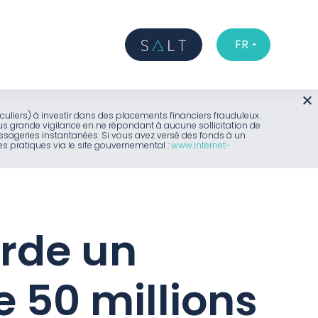
FR
iculiers) à investir dans des placements financiers frauduleux.
us grande vigilance en ne répondant à aucune sollicitation de
sageries instantanées. Si vous avez versé des fonds à un
 pratiques via le site gouvernemental :
www.internet-
rde un
 50 millions