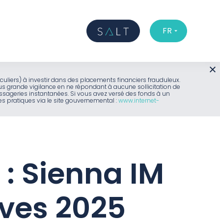
FR
iculiers) à investir dans des placements financiers frauduleux.
us grande vigilance en ne répondant à aucune sollicitation de
sageries instantanées. Si vous avez versé des fonds à un
 pratiques via le site gouvernemental :
www.internet-
 : Sienna IM
ives 2025