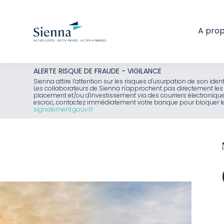
A pro
Aller
ALERTE RISQUE DE FRAUDE - VIGILANCE
au
Sienna attire l’attention sur les risques d'usurpation de son id
Les collaborateurs de Sienna n'approchent pas directement les 
contenu
placement et/ou d'investissement via des courriers électroniq
escroc, contactez immédiatement votre banque pour bloquer le 
signalement.gouv.fr