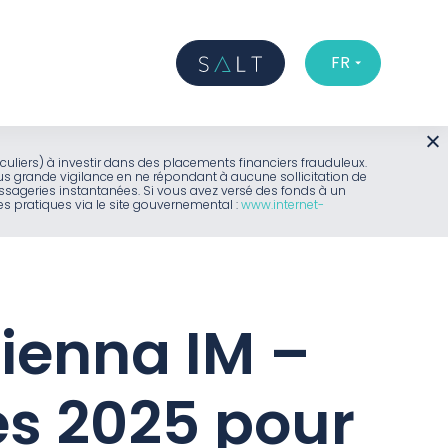
FR
iculiers) à investir dans des placements financiers frauduleux.
us grande vigilance en ne répondant à aucune sollicitation de
sageries instantanées. Si vous avez versé des fonds à un
 pratiques via le site gouvernemental :
www.internet-
ienna IM –
es 2025 pour