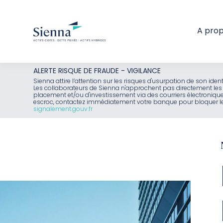
A pro
Aller
ALERTE RISQUE DE FRAUDE - VIGILANCE
au
Sienna attire l’attention sur les risques d'usurpation de son id
Les collaborateurs de Sienna n'approchent pas directement les 
contenu
placement et/ou d'investissement via des courriers électroniq
escroc, contactez immédiatement votre banque pour bloquer le 
signalement.gouv.fr