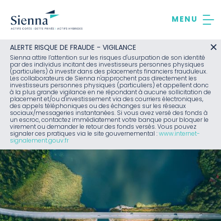
Aller
au
contenu
ALERTE RISQUE DE FRAUDE - VIGILANCE
Sienna attire l’attention sur les risques d'usurpation de son identité
par des individus incitant des investisseurs personnes physiques
(particuliers) à investir dans des placements financiers frauduleux.
Les collaborateurs de Sienna n'approchent pas directement les
investisseurs personnes physiques (particuliers) et appellent donc
à la plus grande vigilance en ne répondant à aucune sollicitation de
placement et/ou d'investissement via des courriers électroniques,
des appels téléphoniques ou des échanges sur les réseaux
sociaux/messageries instantanées. Si vous avez versé des fonds à
un escroc, contactez immédiatement votre banque pour bloquer le
virement ou demander le retour des fonds versés. Vous pouvez
signaler ces pratiques via le site gouvernemental :
www.internet-
signalement.gouv.fr