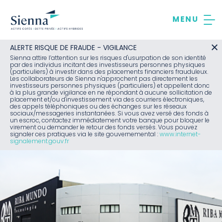
Aller
au
contenu
ALERTE RISQUE DE FRAUDE - VIGILANCE
Sienna attire l’attention sur les risques d'usurpation de son identité
par des individus incitant des investisseurs personnes physiques
(particuliers) à investir dans des placements financiers frauduleux.
Les collaborateurs de Sienna n'approchent pas directement les
investisseurs personnes physiques (particuliers) et appellent donc
à la plus grande vigilance en ne répondant à aucune sollicitation de
placement et/ou d'investissement via des courriers électroniques,
des appels téléphoniques ou des échanges sur les réseaux
sociaux/messageries instantanées. Si vous avez versé des fonds à
un escroc, contactez immédiatement votre banque pour bloquer le
virement ou demander le retour des fonds versés. Vous pouvez
signaler ces pratiques via le site gouvernemental :
www.internet-
signalement.gouv.fr