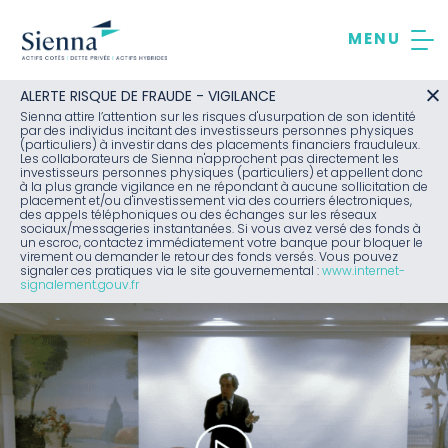
Aller
au
contenu
ALERTE RISQUE DE FRAUDE - VIGILANCE
Sienna attire l’attention sur les risques d'usurpation de son identité
par des individus incitant des investisseurs personnes physiques
(particuliers) à investir dans des placements financiers frauduleux.
Les collaborateurs de Sienna n'approchent pas directement les
investisseurs personnes physiques (particuliers) et appellent donc
à la plus grande vigilance en ne répondant à aucune sollicitation de
placement et/ou d'investissement via des courriers électroniques,
des appels téléphoniques ou des échanges sur les réseaux
sociaux/messageries instantanées. Si vous avez versé des fonds à
un escroc, contactez immédiatement votre banque pour bloquer le
virement ou demander le retour des fonds versés. Vous pouvez
signaler ces pratiques via le site gouvernemental :
www.internet-
signalement.gouv.fr