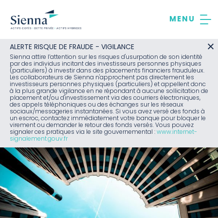
Aller
au
contenu
ALERTE RISQUE DE FRAUDE - VIGILANCE
Sienna attire l’attention sur les risques d'usurpation de son identité
par des individus incitant des investisseurs personnes physiques
(particuliers) à investir dans des placements financiers frauduleux.
Les collaborateurs de Sienna n'approchent pas directement les
investisseurs personnes physiques (particuliers) et appellent donc
à la plus grande vigilance en ne répondant à aucune sollicitation de
placement et/ou d'investissement via des courriers électroniques,
des appels téléphoniques ou des échanges sur les réseaux
sociaux/messageries instantanées. Si vous avez versé des fonds à
un escroc, contactez immédiatement votre banque pour bloquer le
virement ou demander le retour des fonds versés. Vous pouvez
signaler ces pratiques via le site gouvernemental :
www.internet-
signalement.gouv.fr