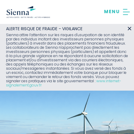
Aller
au
contenu
ALERTE RISQUE DE FRAUDE - VIGILANCE
Sienna attire l’attention sur les risques d'usurpation de son identité
par des individus incitant des investisseurs personnes physiques
(particuliers) à investir dans des placements financiers frauduleux.
Les collaborateurs de Sienna n'approchent pas directement les
investisseurs personnes physiques (particuliers) et appellent donc
à la plus grande vigilance en ne répondant à aucune sollicitation de
placement et/ou d'investissement via des courriers électroniques,
des appels téléphoniques ou des échanges sur les réseaux
sociaux/messageries instantanées. Si vous avez versé des fonds à
un escroc, contactez immédiatement votre banque pour bloquer le
virement ou demander le retour des fonds versés. Vous pouvez
signaler ces pratiques via le site gouvernemental :
www.internet-
signalement.gouv.fr