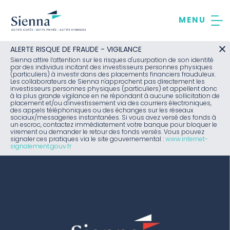
Aller
au
contenu
ALERTE RISQUE DE FRAUDE - VIGILANCE
Sienna attire l’attention sur les risques d'usurpation de son identité
par des individus incitant des investisseurs personnes physiques
(particuliers) à investir dans des placements financiers frauduleux.
Les collaborateurs de Sienna n'approchent pas directement les
investisseurs personnes physiques (particuliers) et appellent donc
à la plus grande vigilance en ne répondant à aucune sollicitation de
placement et/ou d'investissement via des courriers électroniques,
des appels téléphoniques ou des échanges sur les réseaux
sociaux/messageries instantanées. Si vous avez versé des fonds à
un escroc, contactez immédiatement votre banque pour bloquer le
virement ou demander le retour des fonds versés. Vous pouvez
signaler ces pratiques via le site gouvernemental :
www.internet-
signalement.gouv.fr