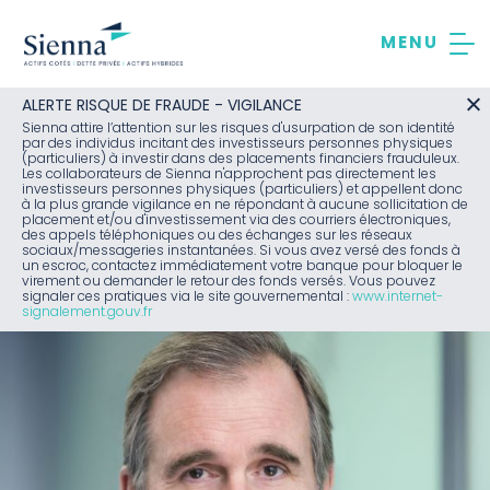
Aller
au
contenu
ALERTE RISQUE DE FRAUDE - VIGILANCE
Sienna attire l’attention sur les risques d'usurpation de son identité
par des individus incitant des investisseurs personnes physiques
(particuliers) à investir dans des placements financiers frauduleux.
Les collaborateurs de Sienna n'approchent pas directement les
investisseurs personnes physiques (particuliers) et appellent donc
à la plus grande vigilance en ne répondant à aucune sollicitation de
placement et/ou d'investissement via des courriers électroniques,
des appels téléphoniques ou des échanges sur les réseaux
sociaux/messageries instantanées. Si vous avez versé des fonds à
un escroc, contactez immédiatement votre banque pour bloquer le
virement ou demander le retour des fonds versés. Vous pouvez
signaler ces pratiques via le site gouvernemental :
www.internet-
signalement.gouv.fr