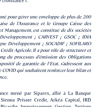
 croissance ».
onné pour gérer une enveloppe de plus de 200
çaise de l’Assurance et le Groupe Caisse des
et Management, est constitué de dix sociétés
 Développement ¡ CARVEST ¡ GSOC ¡ IDIA
cogne Développement ¡ SOCADIF ¡ SOFILARO
dit Agricole. Il a pour rôle de structurer et
ong du processus d’émission des Obligations
positif de garantie de l’Etat, s’adressent aux
se COVID qui souhaitent renforcer leur bilan et
nce.
ance mené par Siparex, allié à La Banque
ienna Private Credit, Arkéa Capital, IRD
 Picardie Investissement Gestion, Tertium