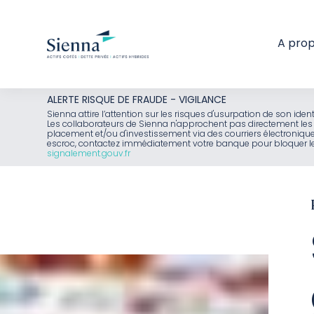
A pro
Aller
ALERTE RISQUE DE FRAUDE - VIGILANCE
au
Sienna attire l’attention sur les risques d'usurpation de son id
Les collaborateurs de Sienna n'approchent pas directement les 
contenu
placement et/ou d'investissement via des courriers électroniq
escroc, contactez immédiatement votre banque pour bloquer le 
signalement.gouv.fr