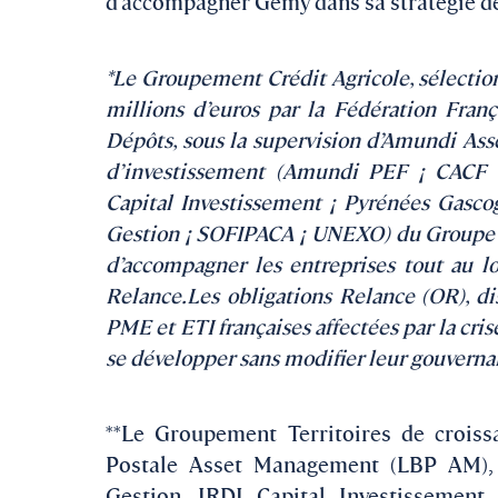
d’accompagner Gemy dans sa stratégie de
*Le Groupement Crédit Agricole, sélecti
millions d’euros par la Fédération Fran
Dépôts, sous la supervision d’Amundi Ass
d’investissement (Amundi PEF ¡ CACF
Capital Investissement ¡ Pyrénées Gas
Gestion ¡ SOFIPACA ¡ UNEXO) du Groupe Cré
d’accompagner les entreprises tout au l
Relance.Les obligations Relance (OR), dis
PME et ETI françaises affectées par la cri
se développer sans modifier leur gouverna
**Le Groupement Territoires de croiss
Postale Asset Management (LBP AM), S
Gestion, IRDI Capital Investissement,