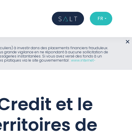
FR
iculiers) à investir dans des placements financiers frauduleux.
us grande vigilance en ne répondant à aucune sollicitation de
sageries instantanées. Si vous avez versé des fonds à un
 pratiques via le site gouvernemental :
www.internet-
Credit et le
ritoires de